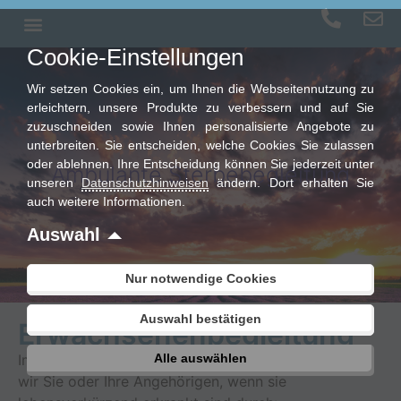
Cookie-Einstellungen
Wir setzen Cookies ein, um Ihnen die Webseitennutzung zu
erleichtern, unsere Produkte zu verbessern und auf Sie
zuzuschneiden sowie Ihnen personalisierte Angebote zu
unterbreiten. Sie entscheiden, welche Cookies Sie zulassen
oder ablehnen. Ihre Entscheidung können Sie jederzeit unter
Ambulante Sterbebegleitung
unseren
Datenschutzhinweisen
ändern. Dort erhalten Sie
auch weitere Informationen.
Auswahl
Nur notwendige Cookies
Auswahl bestätigen
Erwachsenenbegleitung
Im Rahmen der Erwachsenenbegleitung unterstützen
Alle auswählen
wir Sie oder Ihre Angehörigen, wenn sie