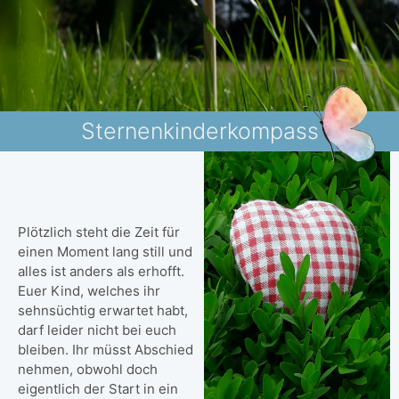
Sternenkinderkompass
Plötzlich steht die Zeit für
einen Moment lang still und
alles ist anders als erhofft.
Euer Kind, welches ihr
sehnsüchtig erwartet habt,
darf leider nicht bei euch
bleiben. Ihr müsst Abschied
nehmen, obwohl doch
eigentlich der Start in ein